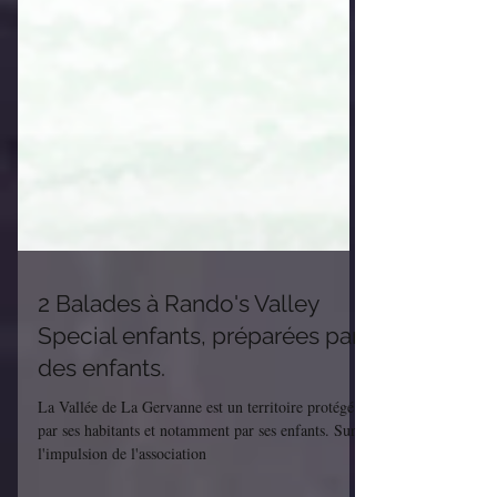
2 Balades à Rando's Valley
Special enfants, préparées par
des enfants.
La Vallée de La Gervanne est un territoire protégé
par ses habitants et notamment par ses enfants. Sur
l'impulsion de l'association