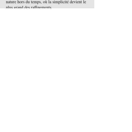
nature hors du temps, où la simplicité devient le
plus grand des raffinements.
Renseignements & réservation :
randos.valley@gmail.com
Rando's Valley
Chalet Fionat
1411 Route de la Morelle