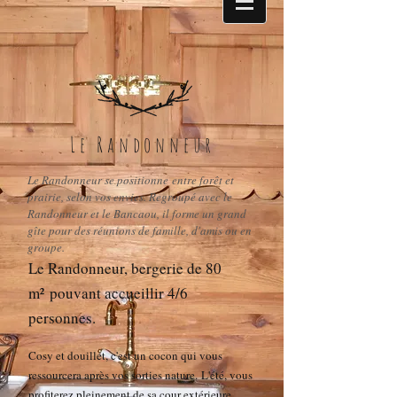
Le Randonneur
Le Randonneur se positionne
entre forêt et
prairie, selon vos envies
. Regroupé avec le
Randonneur et le Bancaou, il forme un grand
gîte pour des réunions de famille, d'amis ou en
groupe.
Le Randonneur, bergerie de 80
m²
pouvant accueillir 4/6
personnes.
Cosy et douille
t, c'est un cocon qui vous
ressourcera après vos sorties nature.
L'été, vous
profiterez pleinement de sa cour extérieure