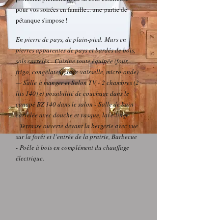
pour vos soirées en famille... une
partie de
pétanque s'impose !
En
pierre de pa
ys, de plain-pied
.
Murs en
pierres apparentes de pays et bardés de bois,
sols carrelés -
Cuisine toute équipée (four,
frigo, congélateur, lave-vaisselle, micro-onde)
— Salle
à manger et Salon TV -
2 chambres (2
lits 140) et possibilité de couchage dans le
canapé BZ 140 dans le salon -
Salle de bain
carrelée avec douche et vasque, lave-linge
-
Terrasse ouverte devant la bergerie avec
vue
sur la forêt et l’entrée de la prairie, Barbecue
-
Poêle à bois en complément du chauffage
électrique.