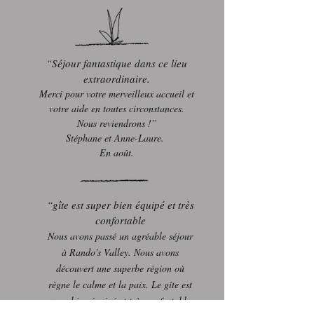
“Séjour fantastique dans ce lieu
extraordinaire.
Merci pour votre merveilleux accueil et
votre aide en toutes circonstances.
Nous reviendrons !”
Stéphane et Anne-Laure.
En août.
“gîte est super bien équipé et très
confortable
Nous avons passé un agréable séjour
à Rando's Valley. Nous avons
découvert une superbe région où
règne le calme et la paix. Le gîte est
super bien équipé et très confortable.