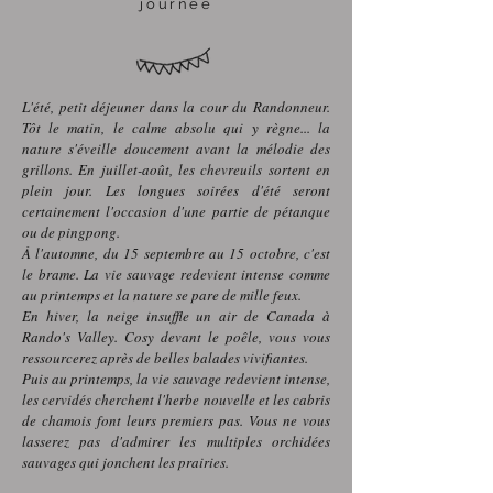
journée
L'été, petit déjeuner dans la cour du Randonneur.
Tôt le matin, le calme absolu qui y règne... la
nature s'éveille doucement avant la mélodie des
grillons. En juillet-août, les chevreuils sortent en
plein jour. Les longues soirées d'été seront
certainement l'occasion d'une partie de pétanque
ou de pingpong.
À l'automne, du 15 septembre au 15 octobre, c'est
le brame. La vie sauvage redevient intense comme
au printemps et la nature se pare de mille feux.
En hiver, la neige insuffle un air de Canada à
Rando's Valley. Cosy devant le poêle, vous vous
ressourcerez après de belles balades vivifiantes.
Puis au printemps, la vie sauvage redevient intense,
les cervidés cherchent l'herbe nouvelle et les cabris
de chamois font leurs premiers pas. Vous ne vous
lasserez pas d'admirer les multiples orchidées
sauvages qui jonchent les prairies.