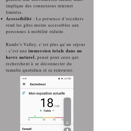
implique des connexions internet
limitées.
Accessibilité
: La présence d’escaliers
rend les gîtes moins accessibles aux
personnes à mobilité réduite.
Rando's Valley, c’est plus qu’un séjour
immersion totale dans un
: c’est une
havre naturel
, pensé pour ceux qui
recherchent à
se déconnecter du
tumulte quotidien et se retrouver.