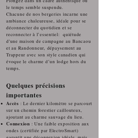
Plongez dans un cadre authentique où
le temps semble suspendu.
Chacune de nos bergeries incarne une
ambiance chaleureuse, idéale pour se
déconnecter du quotidien et se
reconnecter à l’essentiel:
q
uiétude
d'une maison de campagne au
Bancaou
et au Randonneur,
dépaysement au
Trappeur avec son style canadien qui
évoque le charme d’un lodge hors du
temps.
Quelques précisions
importantes
Accès
: Le dernier kilomètre se parcourt
sur un chemin forestier caillouteux,
ajoutant au charme sauvage du lieu.
Connexion
: Une faible exposition aux
ondes (certifiée par ElectroSmart)
garantit une déconnexion idéale, mais