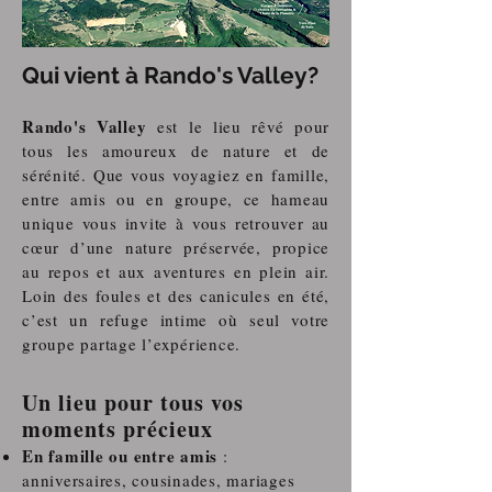
Qui vient à Rando's Valley?
Rando's Valley
est le lieu rêvé pour
tous les amoureux de nature et de
sérénité. Que vous voyagiez en famille,
entre amis ou en groupe, ce hameau
unique vous invite à vous retrouver au
cœur d’une nature préservée, propice
au repos et aux aventures en plein air.
Loin des foules et des canicules en été,
c’est un refuge intime où seul votre
groupe partage l’expérience.
Un lieu pour tous vos
moments précieux
En famille ou entre amis
:
anniversaires, cousinades, mariages