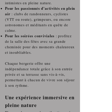
intimistes en pleine nature.
Pour les passionnés d’activités en plein
air
: clubs de randonneurs, cyclistes
(VTT ou route), grimpeurs, ou encore
astronomes et méditants en quête de
calme.
Pour les soirées conviviales
: profitez
de la salle des fêtes avec sa grande
cheminée pour des moments chaleureux
et inoubliables.
Chaque bergerie offre une
indépendance totale grâce à son entrée
privée et sa terrasse sans vis-à-vis,
permettant à chacun de vivre son séjour
à son rythme.
Une expérience immersive en
pleine nature