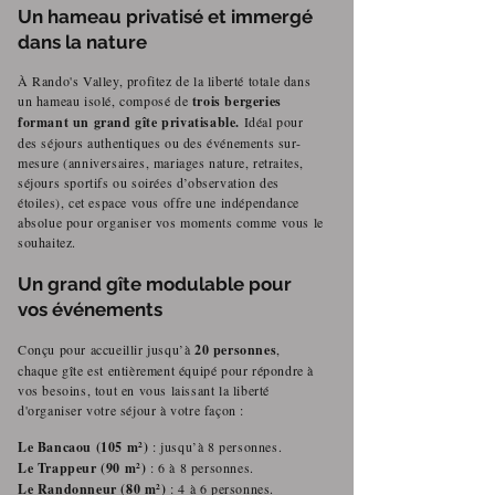
Un hameau privatisé et immergé
dans la nature
À Rando's Valley, profitez de la liberté totale dans
un hameau isolé, composé de
trois bergeries
formant un grand gîte privatisable.
Idéal pour
des séjours authentiques ou des événements sur-
mesure (anniversaires, mariages nature, retraites,
séjours sportifs ou soirées d’observation des
étoiles), cet espace vous offre une indépendance
absolue pour organiser vos moments comme vous le
souhaitez.
Un grand gîte modulable pour
vos événements
Conçu pour accueillir jusqu’à
20 personnes
,
chaque gîte est entièrement équipé pour répondre à
vos besoins, tout en vous laissant la liberté
d'organiser votre séjour à votre façon :
Le Bancaou (105 m²)
: jusqu’à 8 personnes.
Le Trappeur (90 m²)
: 6 à 8 personnes.
Le Randonneur (80 m²)
: 4 à 6 personnes.