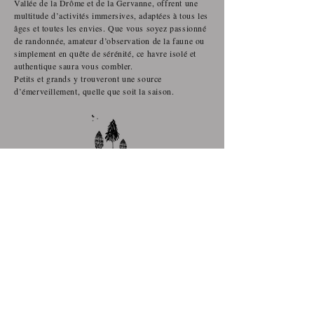
Vallée de la Drôme et de la Gervanne, offrent une
multitude d’activités immersives, adaptées à tous les
âges et toutes les envies. Que vous soyez passionné
de randonnée, amateur d’observation de la faune ou
simplement en quête de sérénité, ce havre isolé et
authentique saura vous combler.
Petits et grands y trouveront une source
d’émerveillement, quelle que soit la saison.
Les
Bergeries