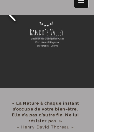
Rando's Valley
Location Grand Gite Vercor
s
Location de 3 Bergeries-Gîtes
Parc Naturel Régional
du Vercors - Drôme
« La Nature à chaque instant
s’occupe de votre bien-être.
Elle n’a pas d’autre fin. Ne lui
résistez pas. »
– Henry David Thoreau –