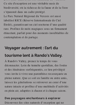
Ce site d'exception est une véritable oasis de
biodiversité, où la richesse de la faune et de la flore
s’épanouit dans un cadre protégé.
Le Parc Naturel Régional du Vercors est aussi
labellisé RICE (Réserve Internationale de Ciel
Étoilé), garantissant un ciel nocturne d’une qualité
rare.
Profitez de nuits magiques sous un firmament
étincelant, parfait pour des moments inoubliables de
contemplation et de partage.
Voyager autrement : l’art du
tourisme lent à Rando's Valley.
À Rando's Valley, prenez le temps de vous
déconnecter. Loin du tumulte quotidien, des foules
et des itinéraires surfréquentés, ce lieu privilégié
vous invite à vivre une parenthèse ressourçante en
pleine nature. Que ce soit en famille ou entre amis,
laissez les générations se retrouver au cœur d’une
nature intacte et profitez d’une multitude d’activités
en plein air, adaptées à chacun et à chaque saison.
Des paysages enchanteurs à explorer
Découvrez des sites naturels d’exception qui ne