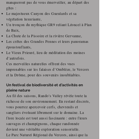
manqueront pas de vous émerveiller, au départ des
gîtes :
Le majestueux Canyon des Gueulards et sa
végétation luxuriante,
Un tronçon du mythique GR9 reliant Léoncel à Plan
de Baix,
La Chute de la Pissoire et la rivière Gervanne,
Les crêtes des Grandes Pennes et leurs panoramas
époustouflants,
Le Vieux Prieuré, lieu de méditation des moines
d’autrefois.
Ces merveilles naturelles offrent des vues
imprenables sur les falaises d’Omblèze, le Vercors
et la Drôme, pour des souvenirs inoubliables.
Un festival de biodiversité et d’activités en
pleine nature
Au fil des saisons, Rando's Valley révèle toute la
richesse de son environnement. En restant discrets,
vous pourrez apercevoir cerfs, chevreuils et
sangliers évoluant librement sur le domaine. La
flore locale est tout aussi fascinante : entre fleurs
sauvages et champignons, chaque randonnée
devient une véritable exploration sensorielle.
Le Parc Naturel Régional du Vercors, ainsi que la