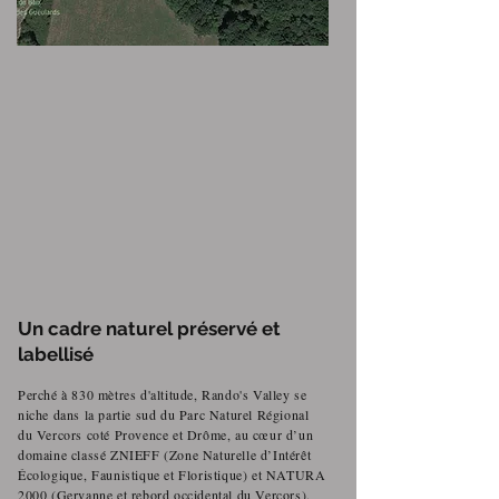
Un cadre naturel préservé et
labellisé
Perché à 830 mètres d'altitude, Rando's Valley se
niche dans la partie sud du Parc Naturel Régional
du Vercors coté Provence et Drôme, au cœur d’un
domaine classé ZNIEFF (Zone Naturelle d’Intérêt
Écologique, Faunistique et Floristique) et NATURA
2000 (Gervanne et rebord occidental du Vercors).